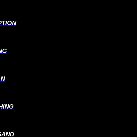
PTION
NG
ON
HING
SAND